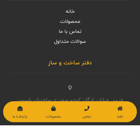
خانه
محصولات
تماس با ما
سوالات متداول
دفتر ساخت و ساز
قزوین خیابان پادگان کوچه صفدری ساختمان یاسمین
واحد ۷
خانه
تماس
محصولات
ارتباط با ما
09120480447