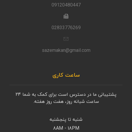
09120480447
02833776269
sazemakan@gmail.com
ساعت کاری
پشتیبانی ما در دسترس است برای کمک به شما 24
ساعت شبانه روز، هفت روز هفته.
شنبه تا پنجشنبه
8AM - 18PM