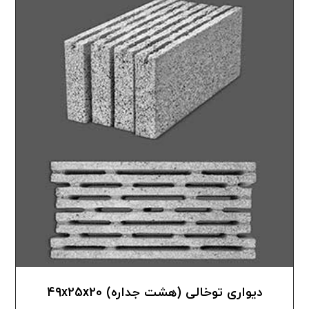
دیواری توخالی (هشت جداره) ۴۹x25x20